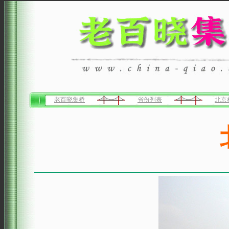
老百晓集桥
省份列表
北京