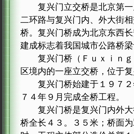
复兴门立交桥是北京第一座特
二环路与复兴门内、外大街相
桥。复兴门桥成为北京东西长
建成标志着我国城市公路桥梁
复兴门桥（Ｆｕｘｉｎｇｍ
区境内的一座立交桥，位于复
复兴门桥始建于１９７２年
７４年９月完成全桥工程。
复兴门桥是复兴门内外大街
桥全长４３。３５米；桥面为