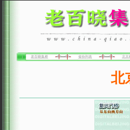
老百晓集桥
省份列表
北京
北