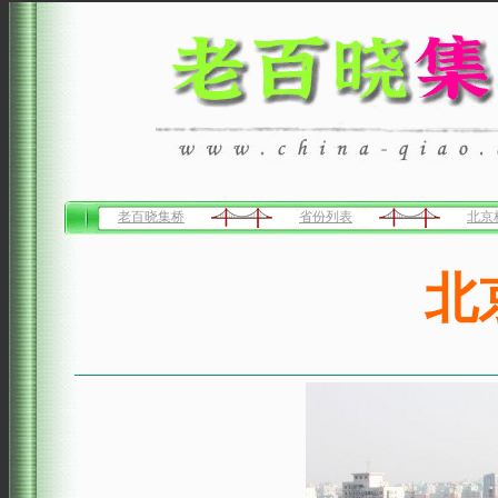
老百晓集桥
省份列表
北京
北