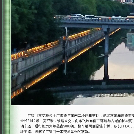
广渠门立交桥位于广渠路与东南二环路相交处，是北京东厢道路重要交
全长214.2米，宽27米，铁路立交，向东飞跨东南二环路与古老的护
动车道，通行能力为每昼夜9000辆。快车桥两侧是慢车桥，各长111米
环主路。缓解了广渠门一带交通紧张的状况。