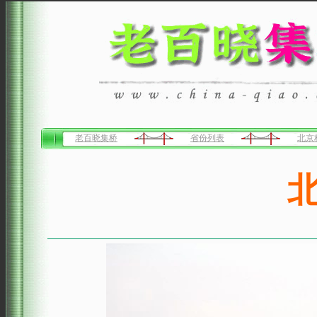
老百晓集桥
省份列表
北京