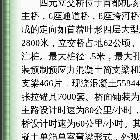
四元立交桥位于首都机场高
主桥，6座通道桥，8座跨河桥
成的定向如苜蓿叶形四层大型立
2800米，立交桥占地62公
注桩。最大桩径1.5米，最大孔
装预制预应力混凝土简支梁和
支梁466片，现浇混凝土558
张拉锚具7000套。桥面铺装
主路设计时速为80公里/小时，
桥设计时速为60公里/小时
凝土单箱单室弯梁形式，外观