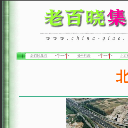
老百晓集桥
省份列表
北京