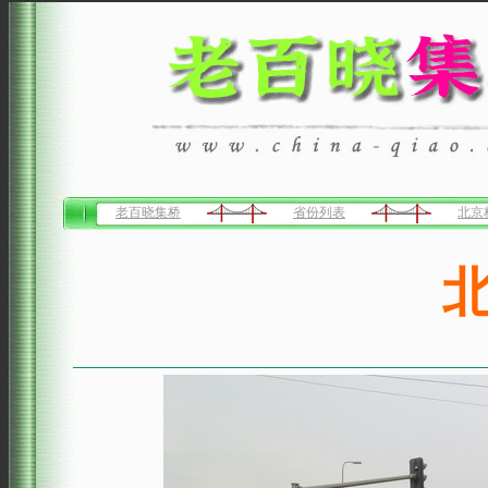
老百晓集桥
省份列表
北京