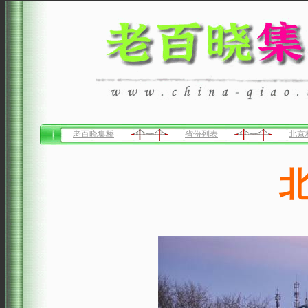
老百晓集桥
省份列表
北京