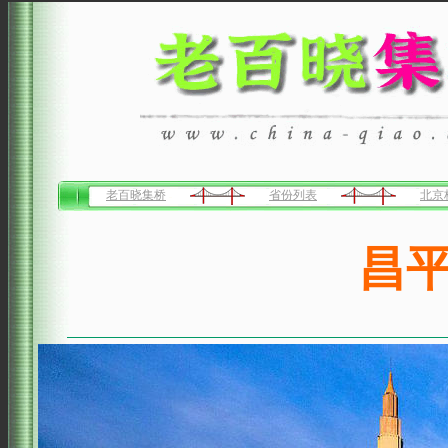
老百晓集桥
省份列表
北京
昌