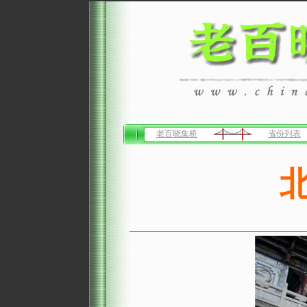
老百晓集桥
省份列表