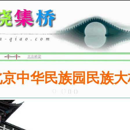
北京桥梁
北京中华民族园民族大
〈〉〔〕[]｛｝