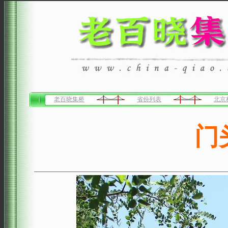
老百晓集桥
省份列表
北京
门