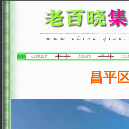
老百晓集桥
省份列表
北京
昌平