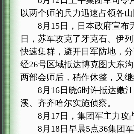
8月12日上午集团军司令
以两个师的兵力迅速占领各山
8月15日，日本政府宣布无
日，苏军攻克了牙克石、伊列
快速集群，避开日军防地，分
经26号区域抵达博克图大东
两部会师后，稍作休整，又继
8月16日晓6时许抵达嫩江
溪、齐齐哈尔实施侦察。
8月17日，集团军主力攻
8月18日早晨5点36集团