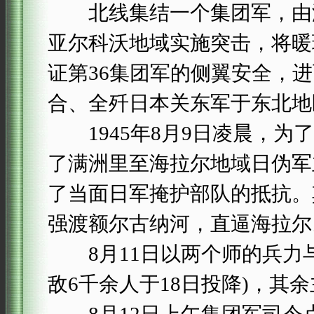
北线集结一个集团军，由海
亚尔科沃地域实施突击，将暖
证第36集团军的侧翼安全，
合、全歼日本关东军于东北地
1945年8月9日凌晨，为了
了满洲里至海拉尔地域日伪军
了当面日军掩护部队的抵抗。
强渡额尔古纳河，直逼海拉尔
8月11日以两个师的兵力与
敌6千余人于18日投降)，其