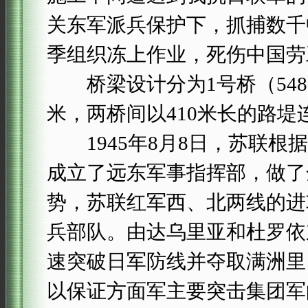
关东军派兵保护下，抓捕数千
季组织冻上作业，死伤中国劳工
桥梁设计分为1号桥（548.1
米，两桥间以410米长的路堤
1945年8月8日，苏联根
成立了远东军事指挥部，做了
势，苏联红军西、北两线的进
兵部队。由达乌里亚和杜罗依
速突破日军防线并夺取满洲里
以保证方面军主要突击集团军