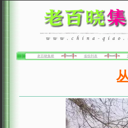
老百晓集桥
省份列表