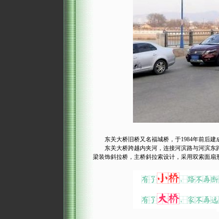
东关大桥旧桥又名福城桥，于1984年前后建成通车
东关大桥跨越内夹河，连接河滨路与河滨东路。新建
梁装饰斜拉桥，主桥斜拉索设计，采用双索面扇形