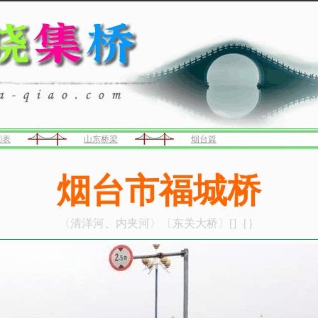
列表
山东桥梁
烟台篇
烟台市福城桥
〈清洋河、内夹河〉〔东关大桥〕[]｛｝