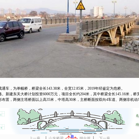
，为单幅桥，桥梁全长143.38米，全宽12.85米，2019年经鉴定为危桥。
东关大桥计划投资6000万元，项目全长约204米，其中桥梁全长145.16米，桥宽2
布置，两侧主塔桥面以上高35米，中塔高30米，主桥断面按双向4车道、两侧非机动
上一座
┇
山东桥梁
烟台篇
┇
下一座