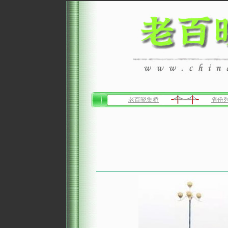
老百晓集桥
省份