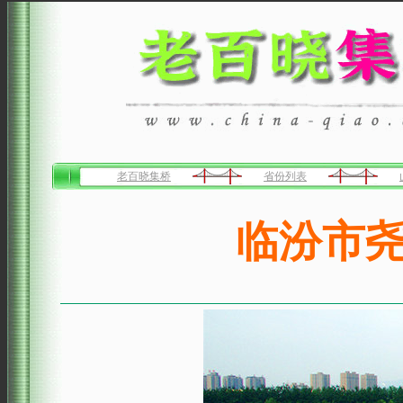
老百晓集桥
省份列表
临汾市