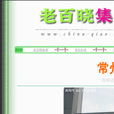
老百晓集桥
省份列表
常
〈苏南运