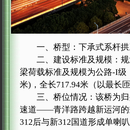
一、桥型：下承式系杆拱三
二、建设标准及规模：规划
梁荷载标准及规模为公路-I级，主桥
米)，全长717.94米（以最
三、桥位情况：该桥为归并
速道——青洋路跨越新运河的
312后与新312国道形成单