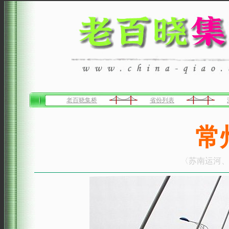
老百晓集桥
省份列表
常
〈苏南运河、