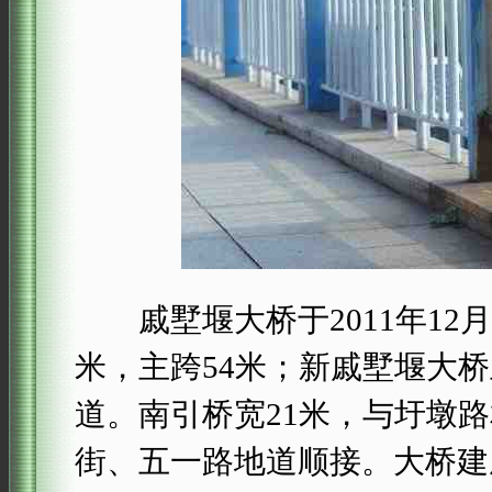
戚墅堰大桥于2011年12
米，主跨54米；新戚墅堰大桥
道。南引桥宽21米，与圩墩
街、五一路地道顺接。大桥建