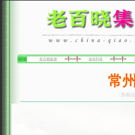
老百晓集桥
省份列表
常
〈苏南运