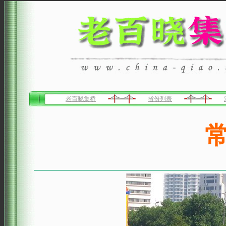
老百晓集桥
省份列表