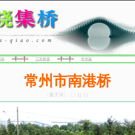
列表
江苏桥梁
常州篇
常州市南港桥
〈童子河〉〔〕[]｛｝