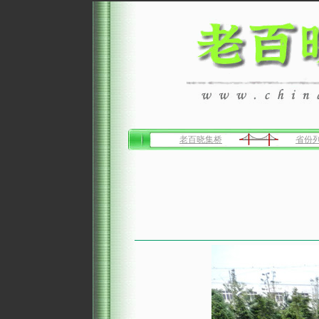
老百晓集桥
省份