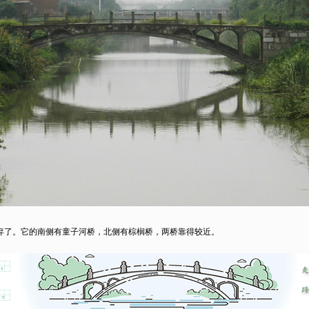
了。它的南侧有童子河桥，北侧有棕榈桥，两桥靠得较近。