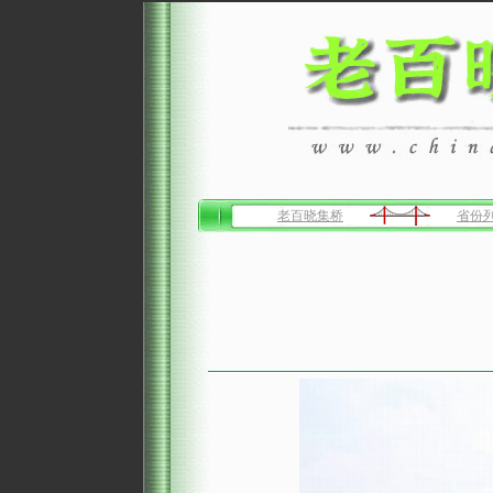
老百晓集桥
省份