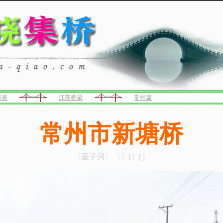
列表
江苏桥梁
常州篇
常州市新塘桥
〈童子河〉〔〕[]｛｝