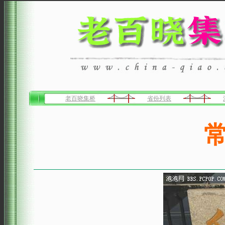
老百晓集桥
省份列表