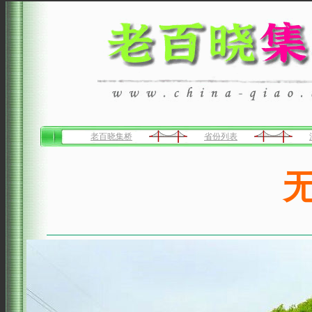
老百晓集桥
省份列表