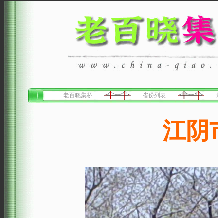
老百晓集桥
省份列表
江阴