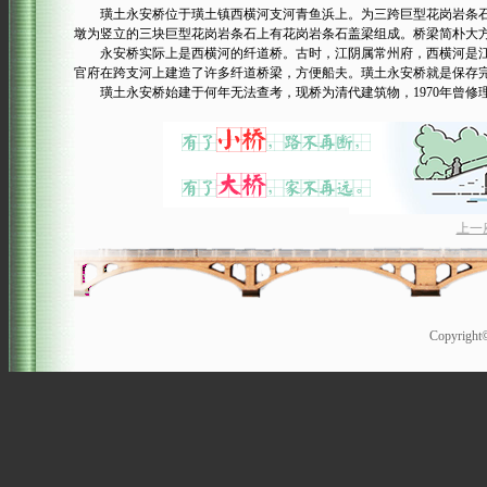
璜土永安桥位于璜土镇西横河支河青鱼浜上。为三跨巨型花岗岩条石桥。中跨
墩为竖立的三块巨型花岗岩条石上有花岗岩条石盖梁组成。桥梁简朴大
永安桥实际上是西横河的纤道桥。古时，江阴属常州府，西横河是江
官府在跨支河上建造了许多纤道桥梁，方便船夫。璜土永安桥就是保存
璜土永安桥始建于何年无法查考，现桥为清代建筑物，1970年曾修
上一
Copyrigh