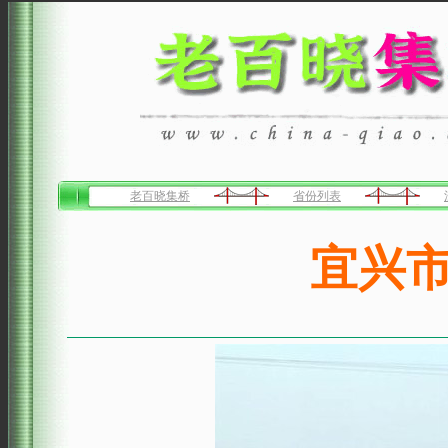
老百晓集桥
省份列表
宜兴