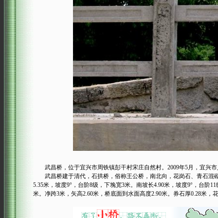
武昌桥，位于宜兴市周铁镇彭干村宋庄自然村。2009年5月，宜兴
武昌桥建于清代，石拱桥，俗称王公桥，南北向，花岗石、青石混砌，其中桥面
5.35米，坡度9°，台阶8级，下堍宽3米。南坡长4.90米，坡度9°，台阶11级
米。净跨3米，矢高2.60米，桥底面到水面高度2.90米。券石厚0.28米，花券