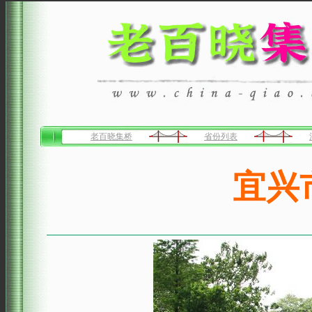
老百晓集桥
省份列表
宜兴