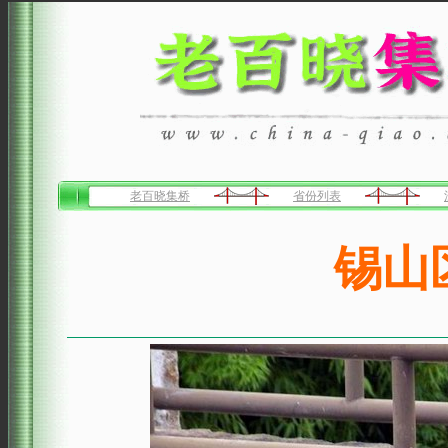
老百晓集桥
省份列表
锡山