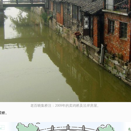
老百晓集桥注：2009年的卖鸡桥及沿岸房屋。
梁桥。