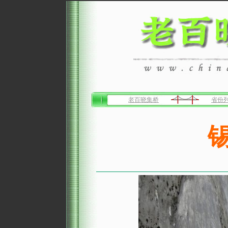
老百晓集桥
省份