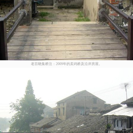
老百晓集桥注：2009年的卖鸡桥及沿岸房屋。