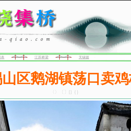
列表
江苏桥梁
无锡篇
锡山区鹅湖镇荡口卖鸡
〈〉〔〕[]｛｝