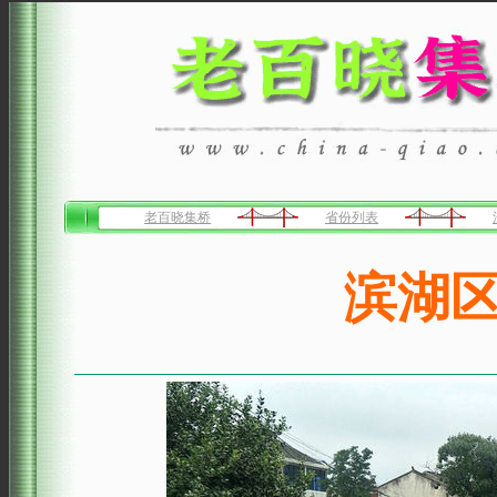
老百晓集桥
省份列表
滨湖