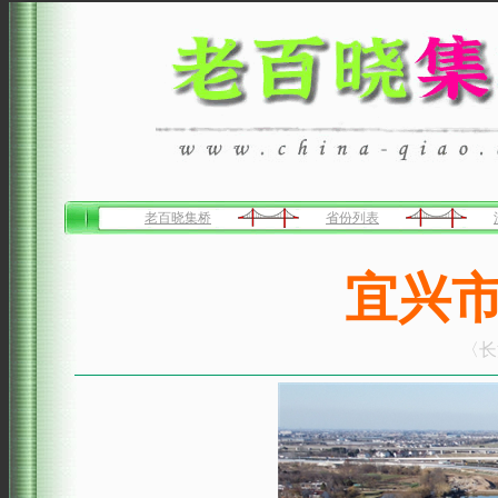
老百晓集桥
省份列表
宜兴
〈长