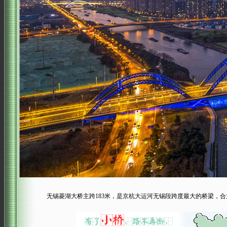
无锡菱湖大桥主跨183米，是京杭大运河无锡段跨度最大的桥梁，合龙拱