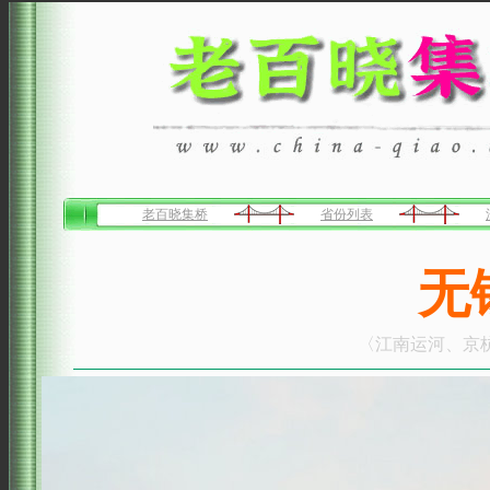
老百晓集桥
省份列表
无
〈江南运河、京杭