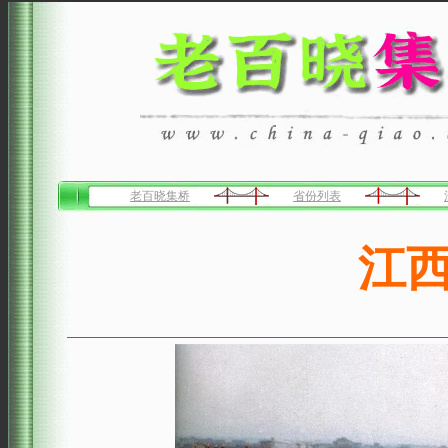
老百晓集桥
省份列表
江