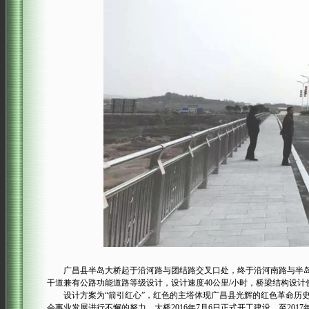
广昌县半岛大桥起于沿河路与团结路交叉口处，终于沿河南路与半岛路交叉
干道兼有公路功能道路等级设计，设计速度40公里/小时，桥梁结构设计使
设计方案为“箭引红心”，红色的主塔体现广昌县光辉的红色革命历史
会事业发展进行不懈的努力。大桥2016年7月6日正式开工建设，至2017