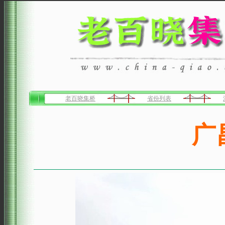
老百晓集桥
省份列表
广