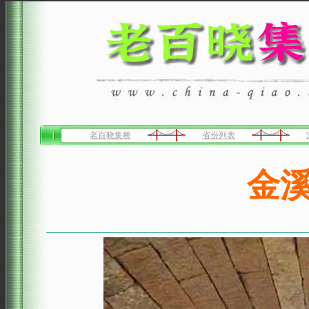
老百晓集桥
省份列表
金