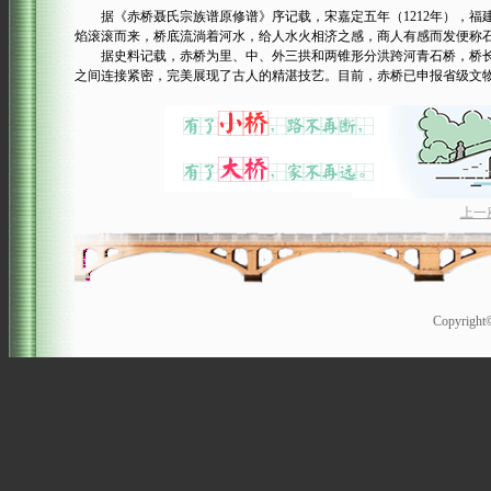
据《赤桥聂氏宗族谱原修谱》序记载，宋嘉定五年（1212年），福
焰滚滚而来，桥底流淌着河水，给人水火相济之感，商人有感而发便称石桥
据史料记载，赤桥为里、中、外三拱和两锥形分洪跨河青石桥，桥长31
之间连接紧密，完美展现了古人的精湛技艺。目前，赤桥已申报省级文
上一
Copyrigh