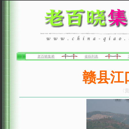
老百晓集桥
省份列表
赣县江
〈贡