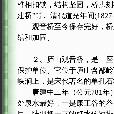
榫相扣锁，结构坚固，桥拱刻
建桥”等。清代道光年间(182
观音桥至今保存完好，桥上依
缮和加固。
２、庐山观音桥，是一座千年
保护单位。它位于庐山含鄱岭
峡涧上，是宋代著名的单孔石
唐建中二年（公元781年
处泉水最好，一是康王谷的谷