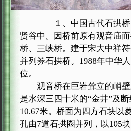
１、中国古代石拱桥。在
贤谷中。因桥前原有观音庙而
桥、三峡桥。建于宋大中祥符七
并列券石拱桥。1988年中
位。
观音桥在巨岩耸立的峭壁上
是水深三四十米的“金井”及断续
10.67米。桥面为四方石块
孔由7道石拱圈并列，以10