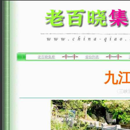
老百晓集桥
省份列表
九
〈三峡