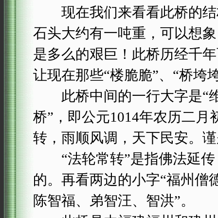
现在我们来看看此桥的结构：
石头大约有一吨重，可以想象
是多么的艰巨！此桥历经千年
让现在那些“楼脆脆”、“桥垮
此桥中间的一行大字是“维
桥”，即公元1014年农历二
转，雨顺风调，天下民安。谨
“法轮常转”是指佛法延传
的。再看两边的小字“福州僧
陈智福、弟智汪、智洪”。