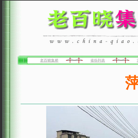
老百晓集桥
省份列表