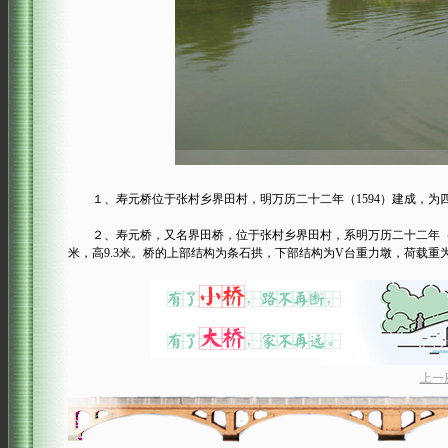
１、寿元桥位于张村乡界田村，明万历二十二年（1594）建成，为四墩五
２、寿元桥，又名界田桥，位于张村乡界田村，系明万历二十二年（159
米，高9.3米。桥的上部结构为条石拱，下部结构为V台重力墩，荷载重为
上一