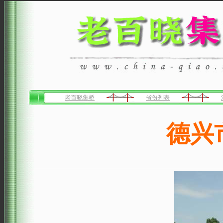
老百晓集桥
省份列表
德兴