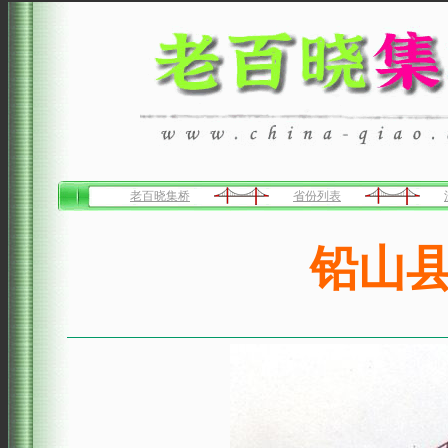
老百晓集桥
省份列表
铅山