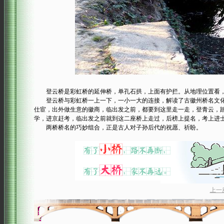
登云桥是彩虹桥的延伸桥，单孔石拱，上面有护拦。从地理位置看，
登云桥与彩虹桥一上一下，一小一大的连接，解读了古徽州桥名文化
仕宦，出外做生意的徽商，临出发之前，都要到这里走一走，登青云，
学，进京赶考，临出发之前就到这二座桥上走过，后榜上提名，考上进
两桥桥名的巧妙组合，正是古人对子孙后代的祝愿、祈盼。
上一