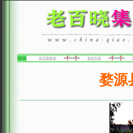
老百晓集桥
省份列表
婺源