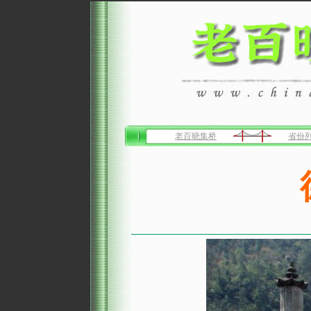
老百晓集桥
省份