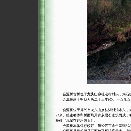
会源桥古桥位于龙头山乡桂湖村村头，为石拱桥
会源桥建于明朝万历二十三年(公元一五九五年
会源桥位于德兴市龙头山乡桂湖村洎水头，为明万
22米。整座桥体和桥面均用青灰岩石砌筑而成
桥碑（现仅存碑座嵌石）。
会源桥本体保存较好，历经四百余年基础和桥