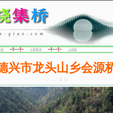
列表
江西桥梁
上饶篇
德兴市龙头山乡会源
〈〉〔〕[]｛｝