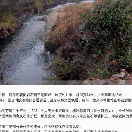
，桥身用花岗岩石料干砌而成，跨度约11米，桥面宽14米，拱圈高度达15米。
)，是当时皖浙赣的交通要道，至今依然坚固畅通。目前，德兴市博物馆正将会源桥
历二十三年（1595）邑人王姓出资建造，横跨陈源河（洎水河源头），全长30米，桥
，桥面两侧用青灰石作护栏。桥基宽大，两侧另筑有八字形基石墩墙护卫，形成宽阔的
身主要部分未作任何维修，桥面依然保存原有风貌。