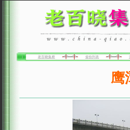
老百晓集桥
省份列表
鹰