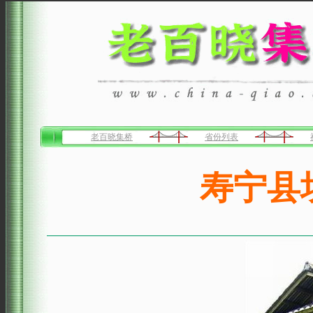
老百晓集桥
省份列表
寿宁县