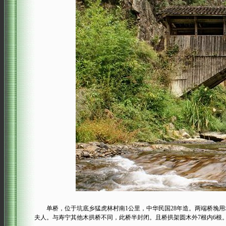
单桥，位于坑底乡猛虎林村南1公里，中华民国28年造。两端桥堍用块石砌
夫人。与寿宁其他木拱桥不同，此桥半封闭。且桥拱架圆木外7根内6根