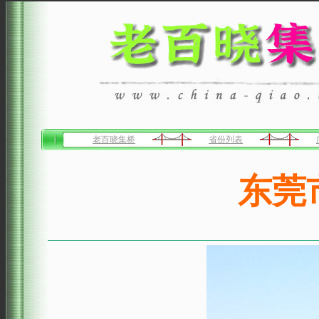
老百晓集桥
省份列表
东莞