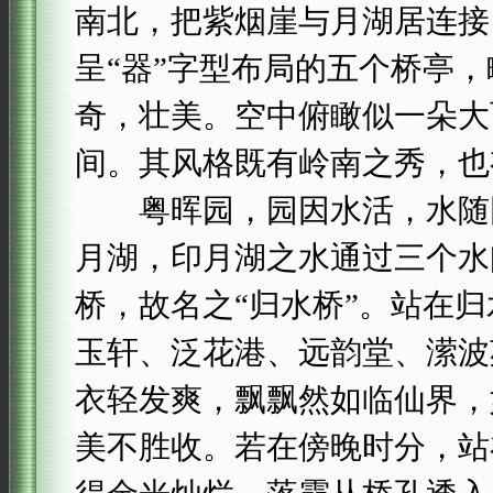
南北，把紫烟崖与月湖居连接
呈“器”字型布局的五个桥亭
奇，壮美。空中俯瞰似一朵大
间。其风格既有岭南之秀，也
粤晖园，园因水活，水随园
月湖，印月湖之水通过三个水
桥，故名之“归水桥”。站在
玉轩、泛花港、远韵堂、潆波
衣轻发爽，飘飘然如临仙界，
美不胜收。若在傍晚时分，站