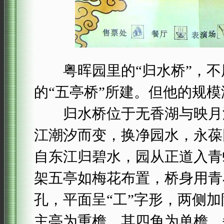
粤晖园里的“归水桥”，不
的“五亭桥”所建。但他的规模
归水桥位于无香湖与映月湖
江潮汐而变，换净园水，永葆
自东江归碧水，园从正道入青
架五亭如梅花布置，桥身用青
孔，平面呈“工”字形，两侧
主亭为重檐，其四角为单檐。