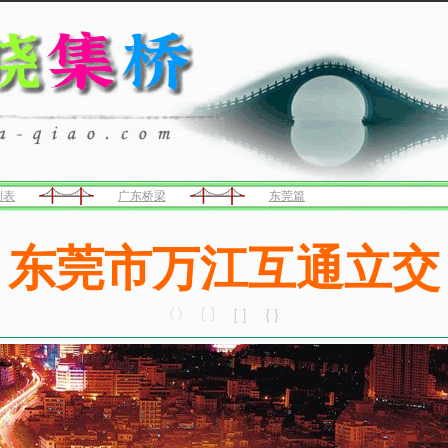
列表
广东桥梁
东莞篇
东莞市万江互通立交
〈〉〔〕［］｛｝