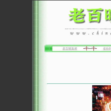
老百晓集桥
省份