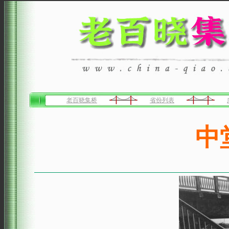
老百晓集桥
省份列表
中