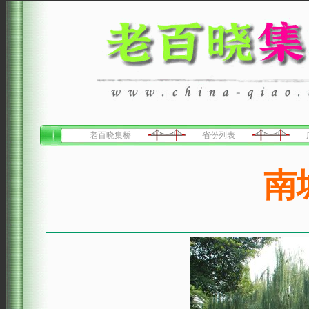
老百晓集桥
省份列表
南