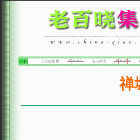
老百晓集桥
省份列表
禅