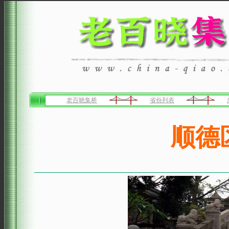
老百晓集桥
省份列表
顺德