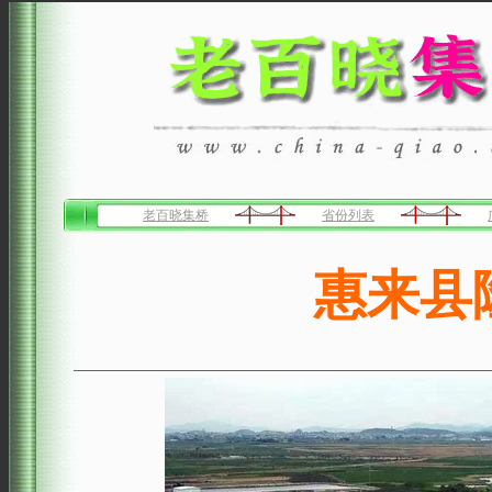
老百晓集桥
省份列表
惠来县